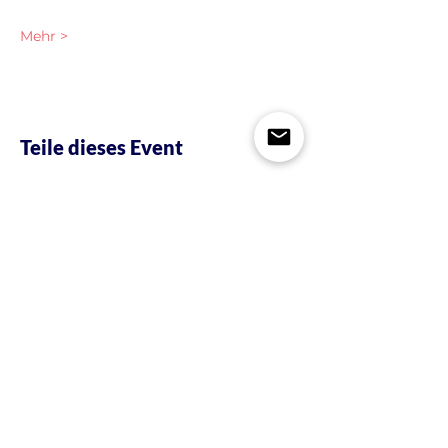
Mehr >
Teile dieses Event
KONTAKT
| I
MPRESSUM & DATENSCHUTZ
NEWSLETTER
| JOBS
Wir sind Ansprechpartner.