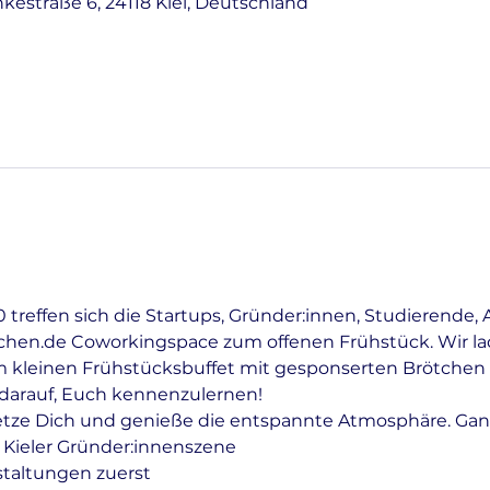
nkestraße 6, 24118 Kiel, Deutschland
treffen sich die Startups, Gründer:innen, Studierende, 
tchen.de Coworkingspace zum offenen Frühstück. Wir lad
 kleinen Frühstücksbuffet mit gesponserten Brötchen 
r darauf, Euch kennenzulernen!
etze Dich und genieße die entspannte Atmosphäre. Gan
 Kieler Gründer:innenszene
staltungen zuerst