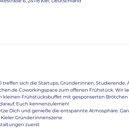
nkestraße 6, 24118 Kiel, Deutschland
treffen sich die Startups, Gründer:innen, Studierende, 
tchen.de Coworkingspace zum offenen Frühstück. Wir lad
 kleinen Frühstücksbuffet mit gesponserten Brötchen 
r darauf, Euch kennenzulernen!
etze Dich und genieße die entspannte Atmosphäre. Gan
 Kieler Gründer:innenszene
staltungen zuerst