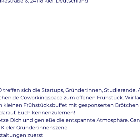
nkestraße 6, 24118 Kiel, Deutschland
treffen sich die Startups, Gründer:innen, Studierende, 
tchen.de Coworkingspace zum offenen Frühstück. Wir lad
 kleinen Frühstücksbuffet mit gesponserten Brötchen 
r darauf, Euch kennenzulernen!
etze Dich und genieße die entspannte Atmosphäre. Gan
 Kieler Gründer:innenszene
staltungen zuerst