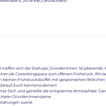
nkestraße 6, 24118 Kiel, Deutschland
treffen sich die Startups, Gründer:innen, Studierende, 
tchen.de Coworkingspace zum offenen Frühstück. Wir lad
 kleinen Frühstücksbuffet mit gesponserten Brötchen 
r darauf, Euch kennenzulernen!
etze Dich und genieße die entspannte Atmosphäre. Gan
 Kieler Gründer:innenszene
staltungen zuerst