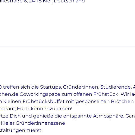
nkestraße 6, 24118 Kiel, Deutschland
treffen sich die Startups, Gründer:innen, Studierende, 
tchen.de Coworkingspace zum offenen Frühstück. Wir lad
 kleinen Frühstücksbuffet mit gesponserten Brötchen 
r darauf, Euch kennenzulernen!
etze Dich und genieße die entspannte Atmosphäre. Gan
 Kieler Gründer:innenszene
staltungen zuerst