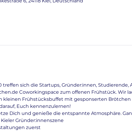
nkestraße 6, 24118 Kiel, Deutschland
treffen sich die Startups, Gründer:innen, Studierende, 
tchen.de Coworkingspace zum offenen Frühstück. Wir lad
 kleinen Frühstücksbuffet mit gesponserten Brötchen 
r darauf, Euch kennenzulernen!
etze Dich und genieße die entspannte Atmosphäre. Gan
 Kieler Gründer:innenszene
staltungen zuerst