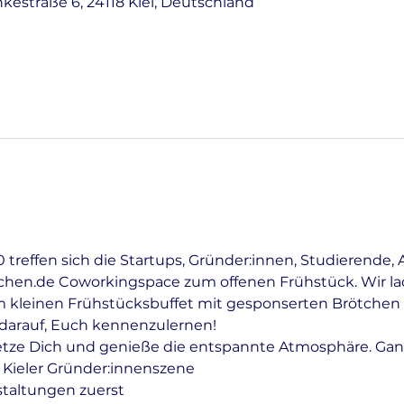
nkestraße 6, 24118 Kiel, Deutschland
treffen sich die Startups, Gründer:innen, Studierende, 
tchen.de Coworkingspace zum offenen Frühstück. Wir lad
 kleinen Frühstücksbuffet mit gesponserten Brötchen 
r darauf, Euch kennenzulernen!
etze Dich und genieße die entspannte Atmosphäre. Gan
 Kieler Gründer:innenszene
staltungen zuerst