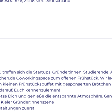
nkestraße 6, 24118 Kiel, Deutschland
treffen sich die Startups, Gründer:innen, Studierende, 
tchen.de Coworkingspace zum offenen Frühstück. Wir lad
 kleinen Frühstücksbuffet mit gesponserten Brötchen 
r darauf, Euch kennenzulernen!
etze Dich und genieße die entspannte Atmosphäre. Gan
 Kieler Gründer:innenszene
staltungen zuerst