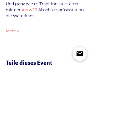
Und ganz wie es Tradition ist, startet 
mit der 
#ptw26
 Abschlusspräsentation 
die Waterkant…
Mehr >
Teile dieses Event
KONTAKT
| I
MPRESSUM & DATENSCHUTZ
NEWSLETTER
| JOBS